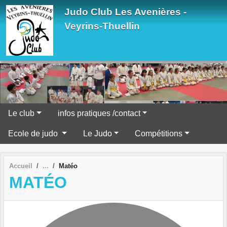
Panneau de gestion des cookies
Judo Club Les Avenières -
Veyrins-Thuellin
Le club
infos pratiques /contact
Ecole de judo
Le Judo
Compétitions
Accueil
Matéo
MATÉO